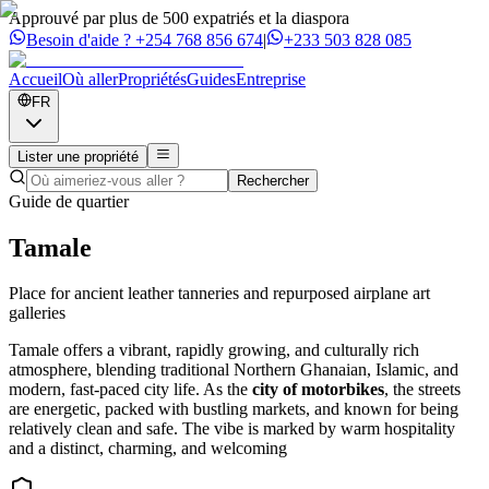
Approuvé par plus de 500 expatriés et la diaspora
Besoin d'aide ?
+254 768 856 674
|
+233 503 828 085
Accueil
Où aller
Propriétés
Guides
Entreprise
FR
Lister une propriété
Rechercher
Guide de quartier
Tamale
Place for ancient leather tanneries and repurposed airplane art
galleries
Tamale offers a vibrant, rapidly growing, and culturally rich
atmosphere, blending traditional Northern Ghanaian, Islamic, and
modern, fast-paced city life. As the
city of motorbikes
, the streets
are energetic, packed with bustling markets, and known for being
relatively clean and safe. The vibe is marked by warm hospitality
and a distinct, charming, and welcoming